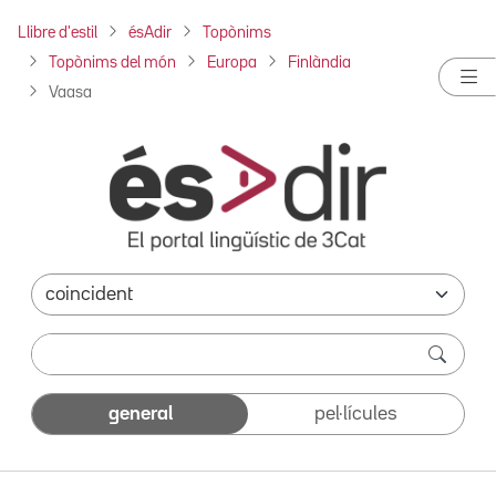
Llibre d'estil
ésAdir
Topònims
Topònims del món
Europa
Finlàndia
Vaasa
general
pel·lícules