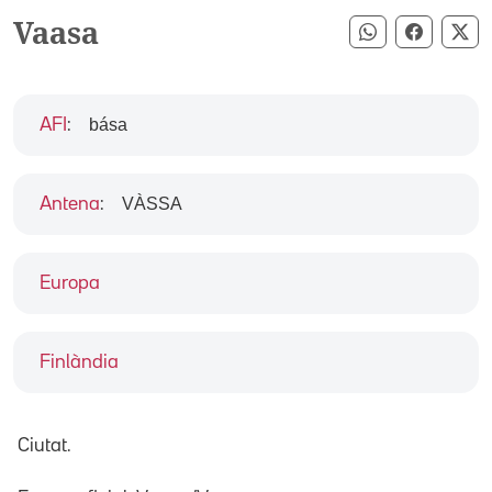
Vaasa
Compartir pe
Compart
Co
bása
AFI
:
VÀSSA
Antena
:
Europa
Finlàndia
Ciutat.