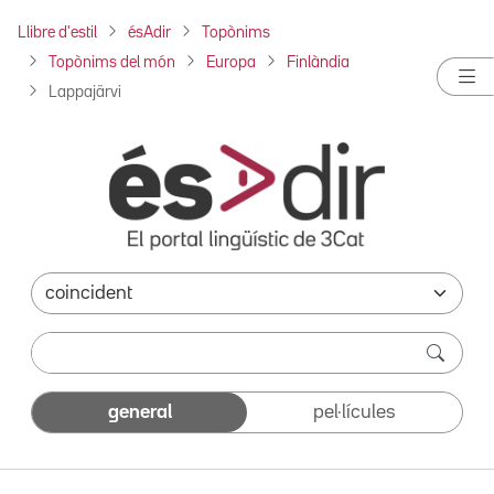
Llibre d'estil
ésAdir
Topònims
Topònims del món
Europa
Finlàndia
Lappajärvi
general
pel·lícules