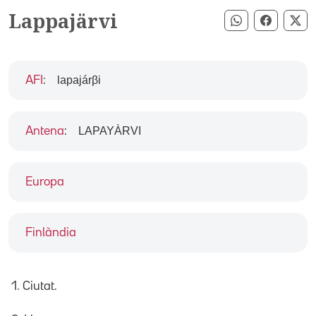
Lappajärvi
Compartir pe
Compart
Co
lapajárβi
AFI
:
LAPAYÀRVI
Antena
:
Europa
Finlàndia
1. Ciutat.