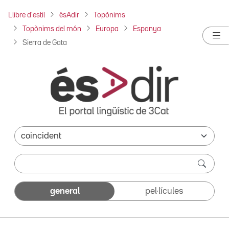
Llibre d'estil
ésAdir
Topònims
Topònims del món
Europa
Espanya
Sierra de Gata
general
pel·lícules