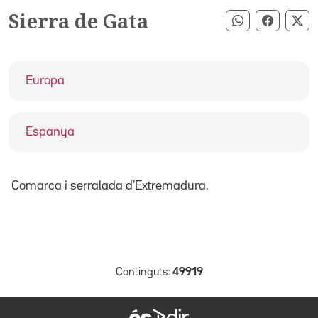
Sierra de Gata
Compartir pe
Compart
Co
Europa
Espanya
Comarca i serralada d'Extremadura.
Continguts:
49919