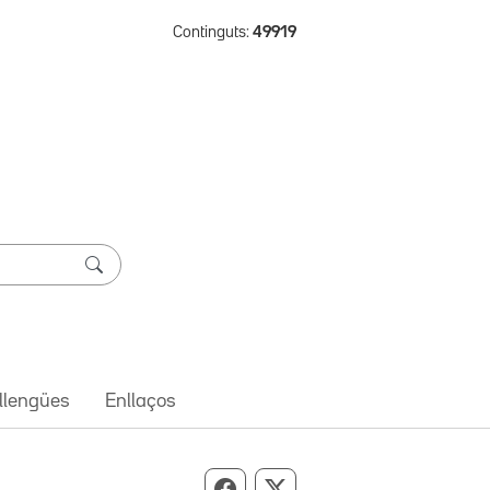
Continguts:
49919
 llengües
Enllaços