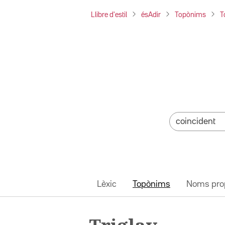
Llibre d'estil
ésAdir
Topònims
T
Lèxic
Topònims
Noms pro