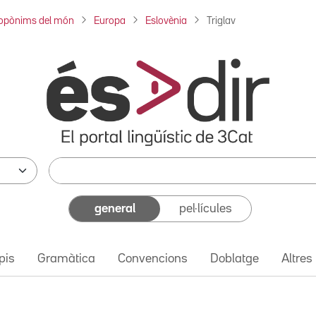
opònims del món
Europa
Eslovènia
Triglav
general
pel·lícules
pis
Gramàtica
Convencions
Doblatge
Altres