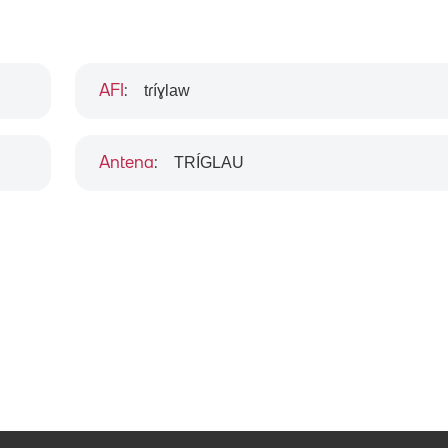
tɾíɣlaw
AFI
:
TRÍGLAU
Antena
: