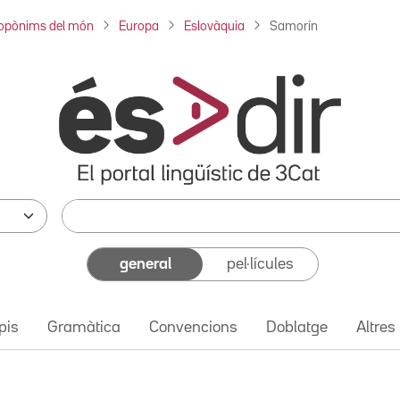
opònims del món
Europa
Eslovàquia
Samorín
general
pel·lícules
pis
Gramàtica
Convencions
Doblatge
Altres