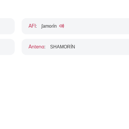
ʃamoɾín
AFI
:
SHAMORÍN
Antena
: