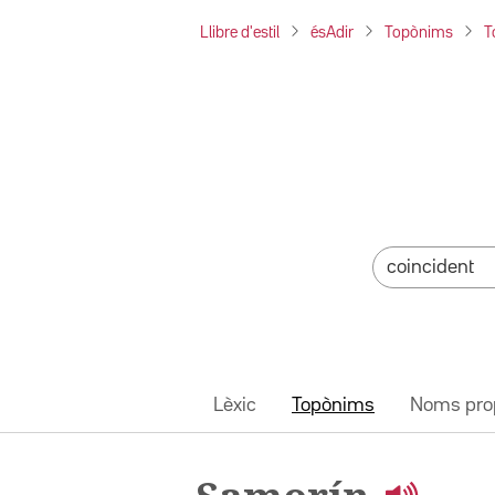
Llibre d'estil
ésAdir
Topònims
T
Lèxic
Topònims
Noms pro