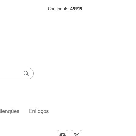
Continguts:
49919
 llengües
Enllaços