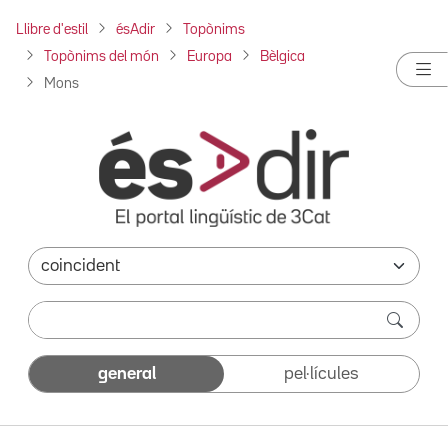
Llibre d'estil
ésAdir
Topònims
Topònims del món
Europa
Bèlgica
Mons
general
pel·lícules