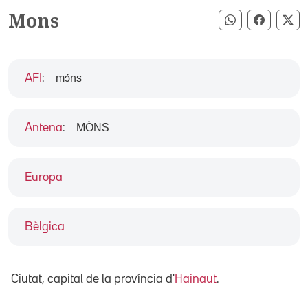
Mons
Compartir pe
Compart
Co
mɔ́ns
AFI
:
MÒNS
Antena
:
Europa
Bèlgica
Ciutat, capital de la província d'
Hainaut
.