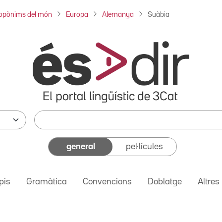
opònims del món
Europa
Alemanya
Suàbia
general
pel·lícules
pis
Gramàtica
Convencions
Doblatge
Altres