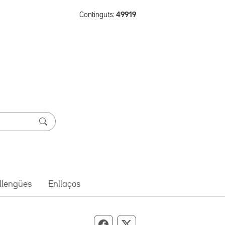
Continguts:
49919
 llengües
Enllaços