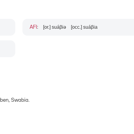
[or.] suáβiə
[occ.] suáβia
AFI
:
aben, Swabia.