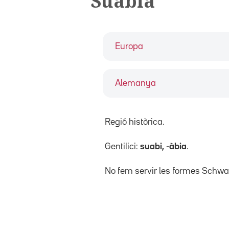
Suàbia
Europa
Alemanya
Regió històrica.
Gentilici:
suabi, -àbia
.
No fem servir les formes Schw