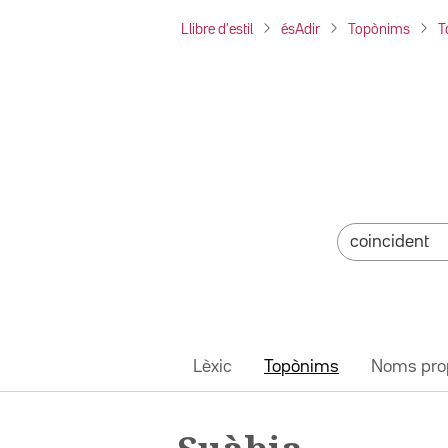
Llibre d'estil
ésAdir
Topònims
T
Lèxic
Topònims
Noms pro