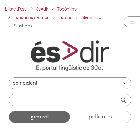
Llibre d'estil
ésAdir
Topònims
Topònims del món
Europa
Alemanya
Sinsheim
general
pel·lícules