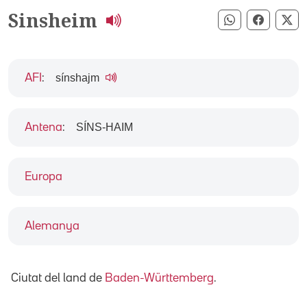
Sinsheim
Compartir pe
Compart
Co
sínshajm
AFI
:
SÍNS-HAIM
Antena
:
Europa
Alemanya
Ciutat del land de
Baden-Württemberg
.