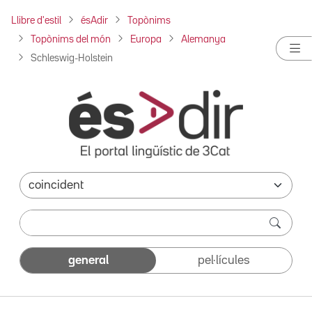
Llibre d'estil
ésAdir
Topònims
Topònims del món
Europa
Alemanya
Schleswig-Holstein
general
pel·lícules