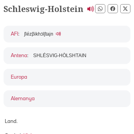
Schleswig-Holstein
Compartir pe
Compart
Co
ʃlézβikhɔ́lʃtajn
AFI
:
SHLÉSVIG-HÒLSHTAIN
Antena
:
Europa
Alemanya
Land.