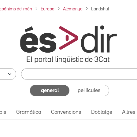
opònims del món
Europa
Alemanya
Landshut
general
pel·lícules
pis
Gramàtica
Convencions
Doblatge
Altres