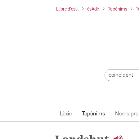
Llibre d'estil
ésAdir
Topònims
T
Lèxic
Topònims
Noms pro