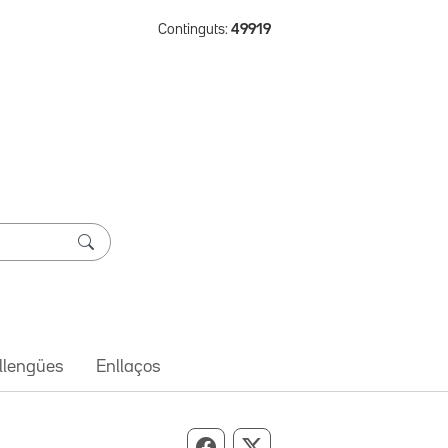
Continguts:
49919
 llengües
Enllaços