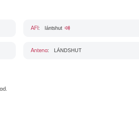
lántshut
AFI
:
LÁNDSHUT
Antena
:
ad.