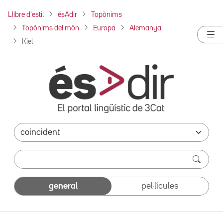
Llibre d'estil
ésAdir
Topònims
Topònims del món
Europa
Alemanya
Kiel
general
pel·lícules