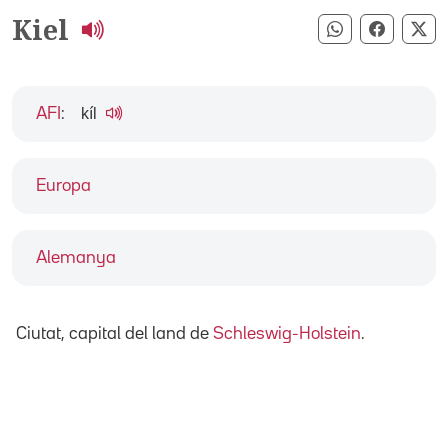
Kiel
Compartir pe
Compart
Co
kíl
AFI
:
Europa
Alemanya
Ciutat, capital del land de
Schleswig-Holstein
.