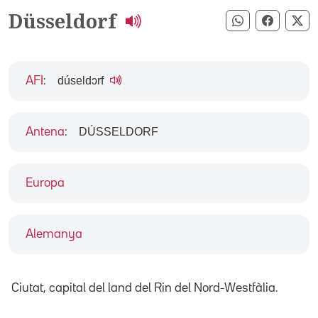
Düsseldorf
Compartir pe
Compart
Co
dúseldɔrf
AFI
:
DÚSSELDORF
Antena
:
Europa
Alemanya
Ciutat, capital del land del Rin del Nord-Westfàlia.