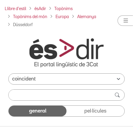
Llibre d'estil
ésAdir
Topònims
Topònims del món
Europa
Alemanya
Düsseldorf
general
pel·lícules