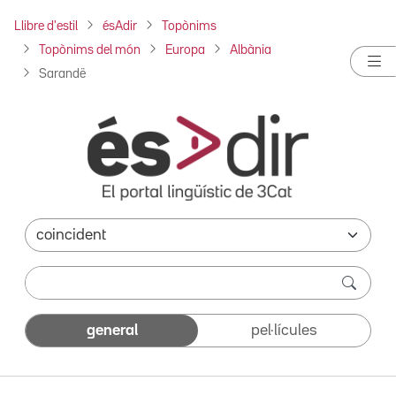
Llibre d'estil
ésAdir
Topònims
Topònims del món
Europa
Albània
Sarandë
general
pel·lícules