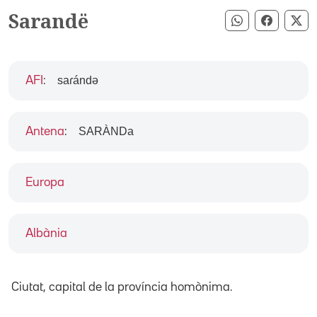
Sarandë
Compartir pe
Compart
Co
saɾándə
AFI
:
SARÀNDa
Antena
:
Europa
Albània
Ciutat, capital de la província homònima.