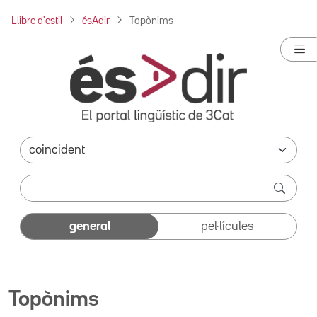
Llibre d'estil
ésAdir
Topònims
general
pel·lícules
Topònims