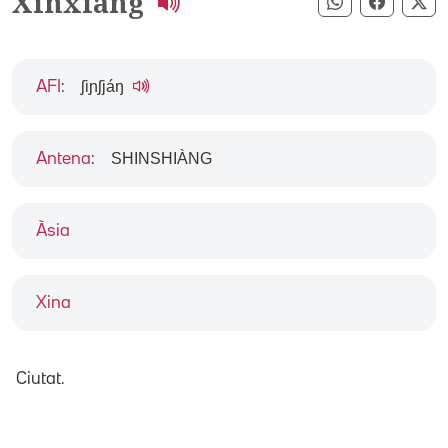
Xinxiang
Compartir pe
Compart
Co
ʃiɲʃjáŋ
AFI
:
SHINSHIÀNG
Antena
:
Àsia
Xina
Ciutat.