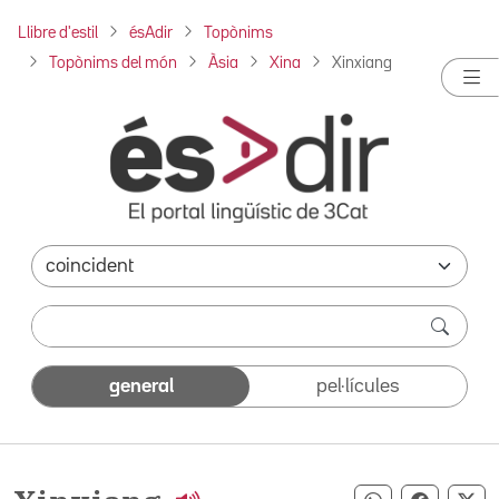
Llibre d'estil
ésAdir
Topònims
Topònims del món
Àsia
Xina
Xinxiang
general
pel·lícules