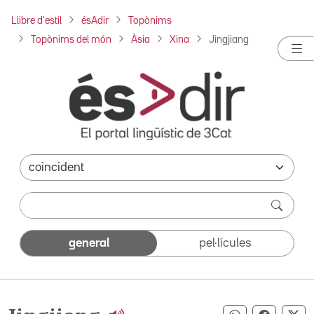
Llibre d'estil
ésAdir
Topònims
Topònims del món
Àsia
Xina
Jingjiang
general
pel·lícules