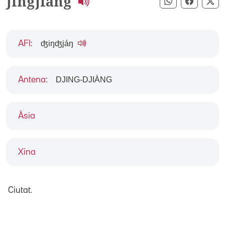
Jingjiang
Compartir pe
Compart
Co
ʤiŋʤjáŋ
AFI
:
DJING-DJIÀNG
Antena
:
Àsia
Xina
Ciutat.