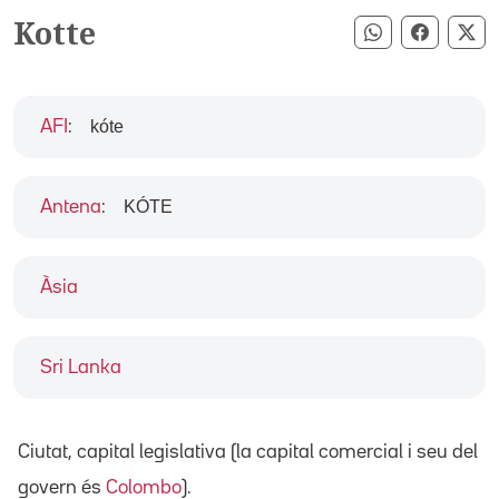
Kotte
Compartir pe
Compart
Co
kóte
AFI
:
KÓTE
Antena
:
Àsia
Sri Lanka
Ciutat, capital legislativa (la capital comercial i seu del
govern és
Colombo
).