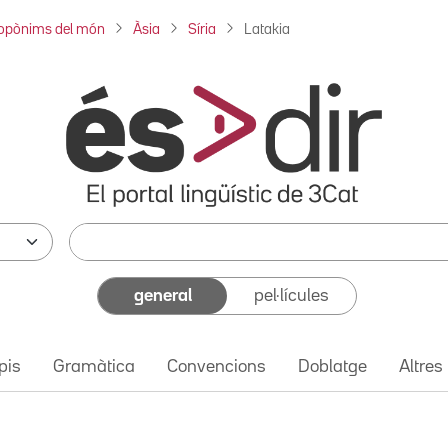
opònims del món
Àsia
Síria
Latakia
general
pel·lícules
pis
Gramàtica
Convencions
Doblatge
Altres