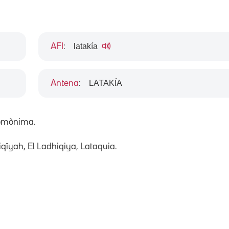
latakía
AFI
:
LATAKÍA
Antena
:
 homònima.
iqīyah, El Ladhiqiya, Lataquia.