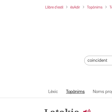
Llibre d'estil
ésAdir
Topònims
T
Lèxic
Topònims
Noms pro