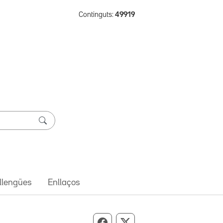
Continguts:
49919
 llengües
Enllaços