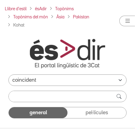
Llibre d'estil
ésAdir
Topònims
Topònims del món
Àsia
Pakistan
Kohat
general
pel·lícules