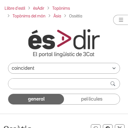
Llibre d'estil
ésAdir
Topònims
Topònims del món
Àsia
Ossètia
general
pel·lícules