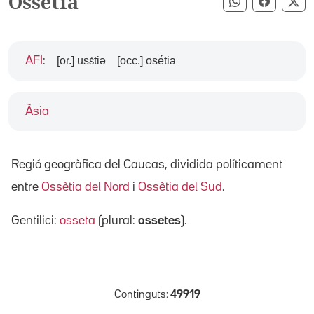
Ossètia
Compartir pe
Compart
Co
[or.] usɛ́tiə
[occ.] osé́tia
AFI
:
Àsia
Regió geogràfica del Caucas, dividida políticament
entre
Ossètia del Nord
i
Ossètia del Sud
.
Gentilici:
osseta
(plural:
ossetes
).
Continguts:
49919