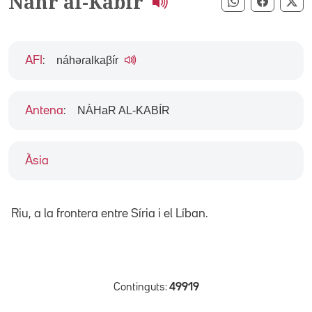
Nahr al-Kabir
Compartir pe
Compart
Co
náhəɾalkaβír
AFI
:
NÀHaR AL-KABÍR
Antena
:
Àsia
Riu, a la frontera entre Síria i el Líban.
Continguts:
49919