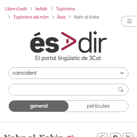
Llibre d'estil
ésAdir
Topònims
Topònims del món
Àsia
Nahr al-Kabir
general
pel·lícules