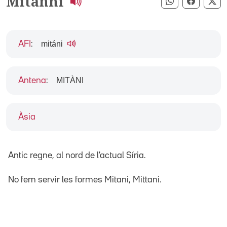
Mitanni
Compartir pe
Compart
Co
mitáni
AFI
:
MITÀNI
Antena
:
Àsia
Antic regne, al nord de l'actual Síria.
No fem servir les formes Mitani, Mittani.