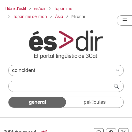
Llibre d'estil
ésAdir
Topònims
Topònims del món
Àsia
Mitanni
general
pel·lícules