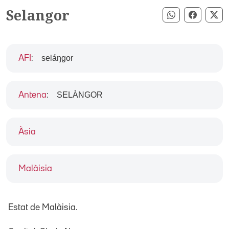
Selangor
Compartir pe
Compart
Co
seláŋgor
AFI
:
SELÀNGOR
Antena
:
Àsia
Malàisia
Estat de Malàisia.