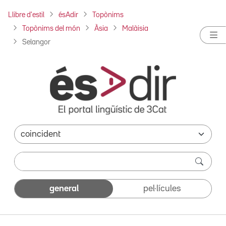
Llibre d'estil
ésAdir
Topònims
Topònims del món
Àsia
Malàisia
Selangor
general
pel·lícules