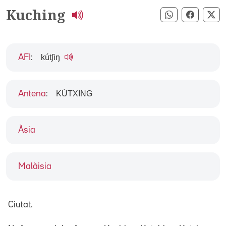
Kuching
Compartir pe
Compart
Co
kútʃiŋ
AFI
:
KÚTXING
Antena
:
Àsia
Malàisia
Ciutat.