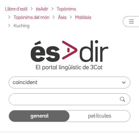
Llibre d'estil
ésAdir
Topònims
Topònims del món
Àsia
Malàisia
Kuching
general
pel·lícules