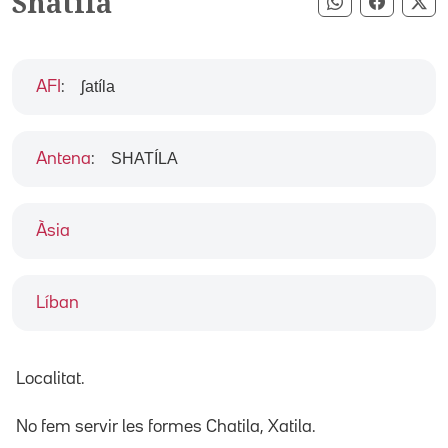
Shatila
Compartir pe
Compart
Co
ʃatíla
AFI
:
SHATÍLA
Antena
:
Àsia
Líban
Localitat.
No fem servir les formes Chatila, Xatila.