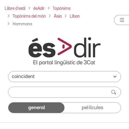
Llibre d'estil
ésAdir
Topònims
Topònims del món
Àsia
Líban
Hammana
general
pel·lícules