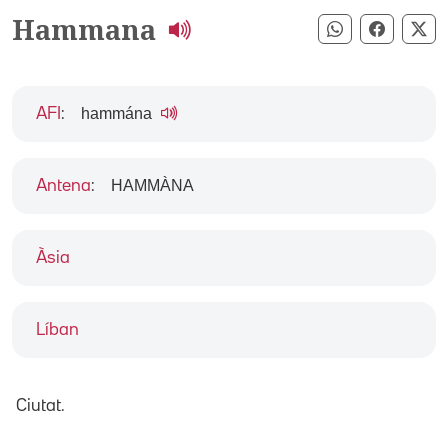
Hammana
Compartir pe
Compart
Co
hammána
AFI
:
HAMMÀNA
Antena
:
Àsia
Líban
Ciutat.