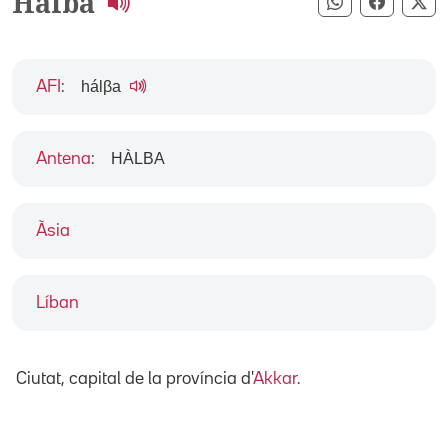
Halba
Compartir pe
Compart
Co
hálβa
AFI
:
HÀLBA
Antena
:
Àsia
Líban
Ciutat, capital de la província d'
Akkar
.