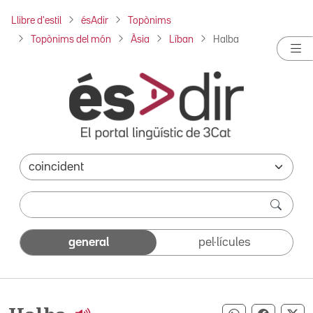
Llibre d'estil
ésAdir
Topònims
Topònims del món
Àsia
Líban
Halba
general
pel·lícules