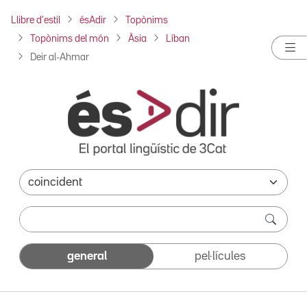
Llibre d'estil
ésAdir
Topònims
Topònims del món
Àsia
Líban
Deir al-Ahmar
general
pel·lícules