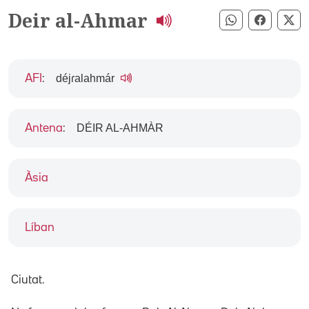
Deir al-Ahmar
Compartir pe
Compart
Co
déjɾalahmár
AFI
:
DÉIR AL-AHMÀR
Antena
:
Àsia
Líban
Ciutat.