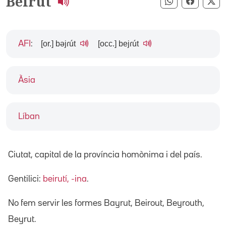
Beirut
Compartir pe
Compart
Co
[or.] bəjɾút
[occ.] bejɾút
AFI
:
Àsia
Líban
Ciutat, capital de la província homònima i del país.
Gentilici:
beirutí, -ina
.
No fem servir les formes Bayrut, Beirout, Beyrouth,
Beyrut.