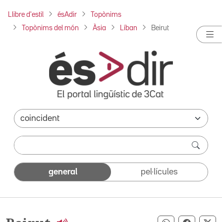
Llibre d'estil
ésAdir
Topònims
Topònims del món
Àsia
Líban
Beirut
general
pel·lícules