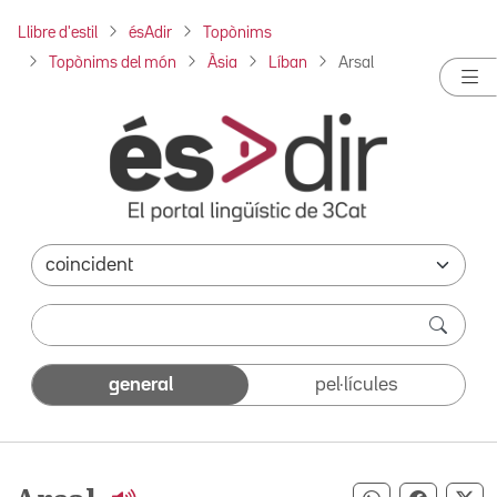
Llibre d'estil
ésAdir
Topònims
Topònims del món
Àsia
Líban
Arsal
general
pel·lícules