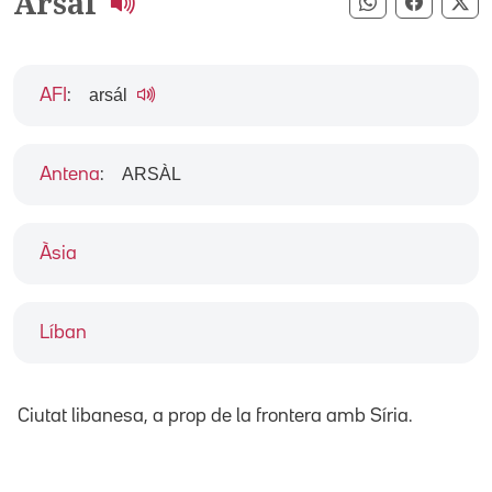
Arsal
Compartir pe
Compart
Co
arsál
AFI
:
ARSÀL
Antena
:
Àsia
Líban
Ciutat libanesa, a prop de la frontera amb Síria.