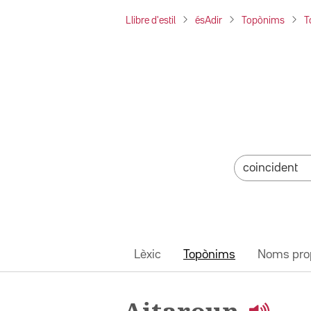
Llibre d'estil
ésAdir
Topònims
T
Lèxic
Topònims
Noms pro