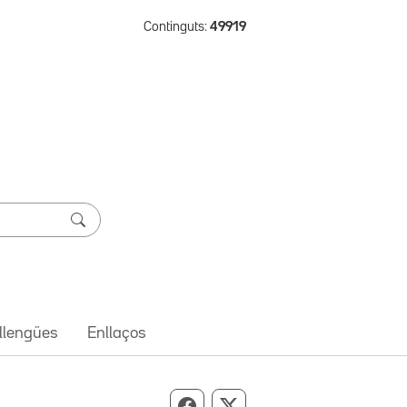
Continguts:
49919
 llengües
Enllaços