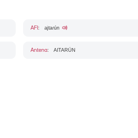
ajtaɾún
AFI
:
AITARÚN
Antena
: