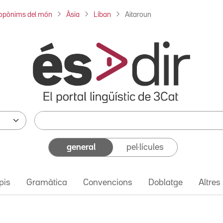
opònims del món
Àsia
Líban
Aitaroun
general
pel·lícules
pis
Gramàtica
Convencions
Doblatge
Altres