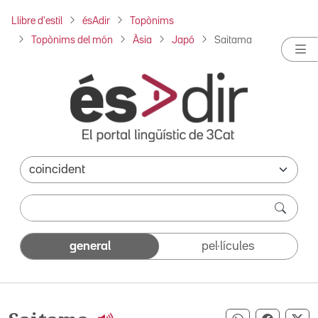
Llibre d'estil
ésAdir
Topònims
Topònims del món
Àsia
Japó
Saitama
general
pel·lícules