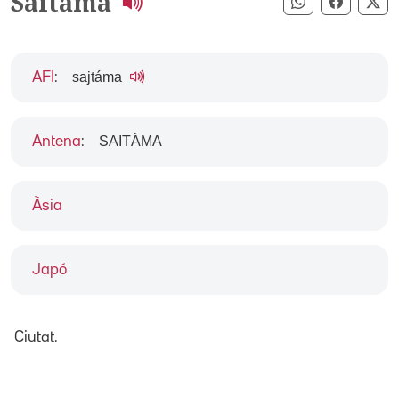
Saitama
Compartir pe
Compart
Co
sajtáma
AFI
:
SAITÀMA
Antena
:
Àsia
Japó
Ciutat.