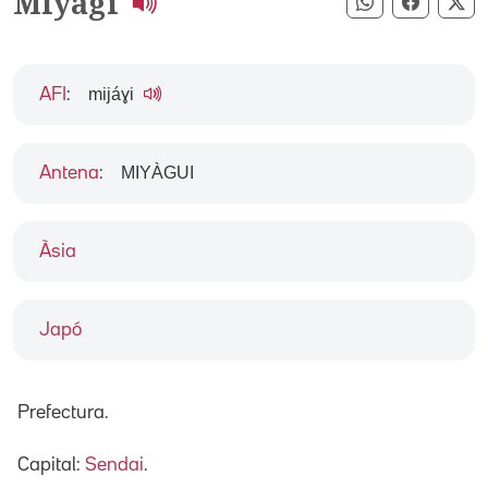
Miyagi
Compartir pe
Compart
Co
mijáɣi
AFI
:
MIYÀGUI
Antena
:
Àsia
Japó
Prefectura.
Capital:
Sendai
.