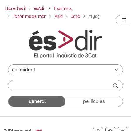
Llibre d'estil
ésAdir
Topònims
Topònims del món
Àsia
Japó
Miyagi
general
pel·lícules