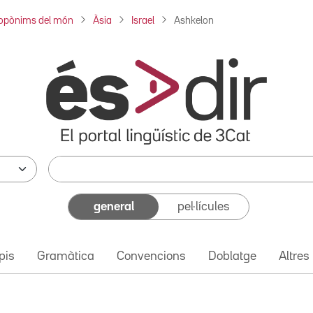
opònims del món
Àsia
Israel
Ashkelon
general
pel·lícules
pis
Gramàtica
Convencions
Doblatge
Altres