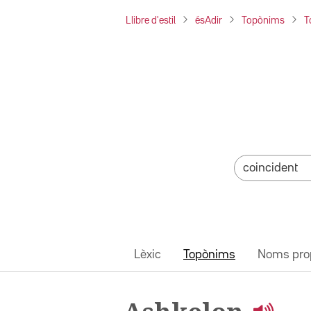
Llibre d'estil
ésAdir
Topònims
T
Lèxic
Topònims
Noms pro