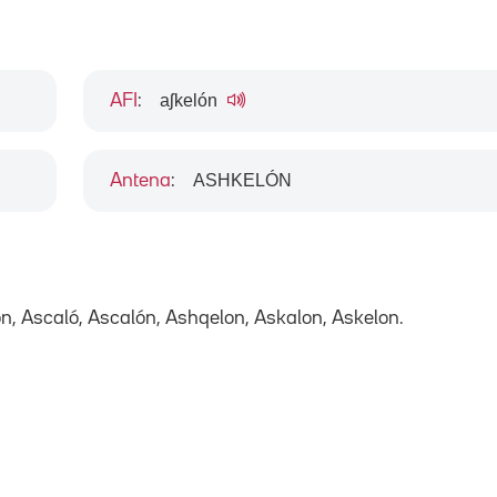
aʃkelón
AFI
:
ASHKELÓN
Antena
:
on, Ascaló, Ascalón, Ashqelon, Askalon, Askelon.