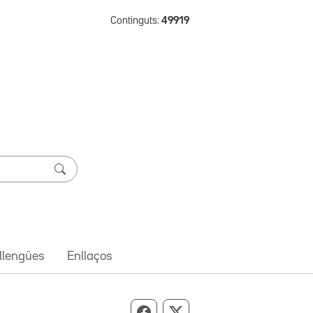
Continguts:
49919
 llengües
Enllaços