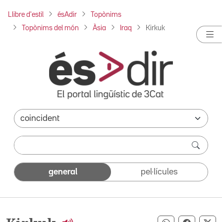
Llibre d'estil
ésAdir
Topònims
Topònims del món
Àsia
Iraq
Kirkuk
general
pel·lícules