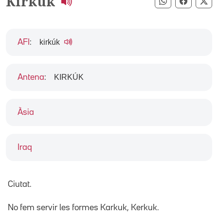
Kirkuk
Compartir pe
Compart
Co
kirkúk
AFI
:
KIRKÚK
Antena
:
Àsia
Iraq
Ciutat.
No fem servir les formes Karkuk, Kerkuk.