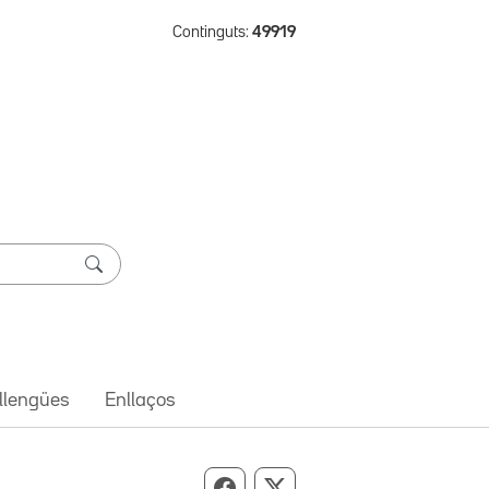
Continguts:
49919
 llengües
Enllaços