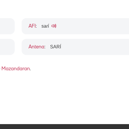
saɾí
AFI
:
SARÍ
Antena
:
e
Mazandaran
.