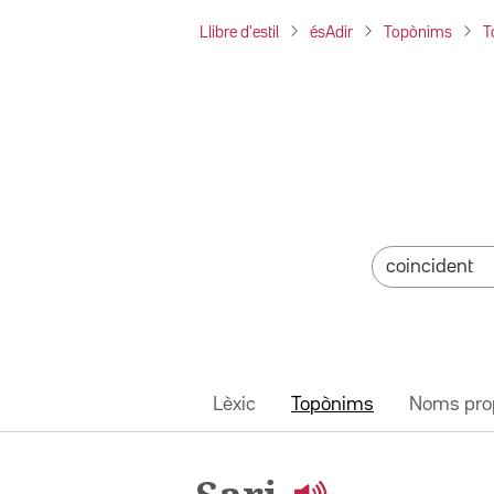
Llibre d'estil
ésAdir
Topònims
T
Lèxic
Topònims
Noms pro