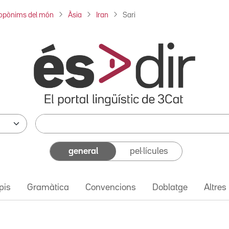
opònims del món
Àsia
Iran
Sari
general
pel·lícules
pis
Gramàtica
Convencions
Doblatge
Altres