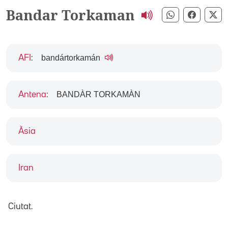
Bandar Torkaman
Compartir pe
Compart
Co
bandártorkamán
AFI
:
BANDÀR TORKAMÀN
Antena
:
Àsia
Iran
Ciutat.