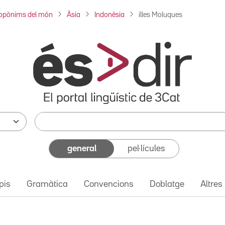
opònims del món
Àsia
Indonèsia
illes Moluques
general
pel·lícules
pis
Gramàtica
Convencions
Doblatge
Altres