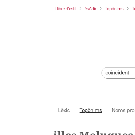
Llibre d'estil
ésAdir
Topònims
T
Lèxic
Topònims
Noms pro