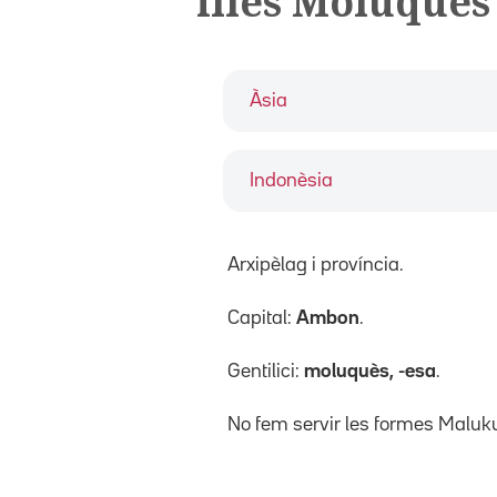
illes Moluques
Àsia
Indonèsia
Arxipèlag i província.
Capital:
Ambon
.
Gentilici:
moluquès, -esa
.
No fem servir les formes Maluk