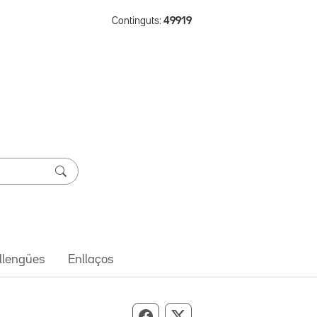
Continguts:
49919
 llengües
Enllaços