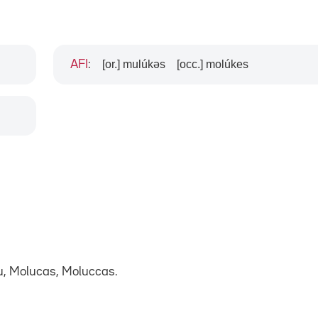
[or.] mulúkəs
[occ.] molúkes
AFI
:
u, Molucas, Moluccas.