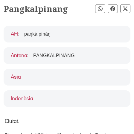
Pangkalpinang
Compartir pe
Compart
Co
paŋkálpináŋ
AFI
:
PANGKALPINÀNG
Antena
:
Àsia
Indonèsia
Ciutat.