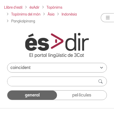
Llibre d'estil
ésAdir
Topònims
Topònims del món
Àsia
Indonèsia
Pangkalpinang
general
pel·lícules