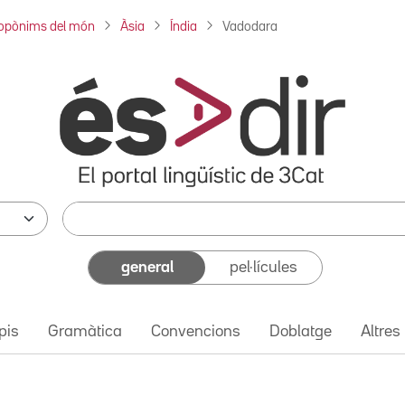
opònims del món
Àsia
Índia
Vadodara
general
pel·lícules
pis
Gramàtica
Convencions
Doblatge
Altres