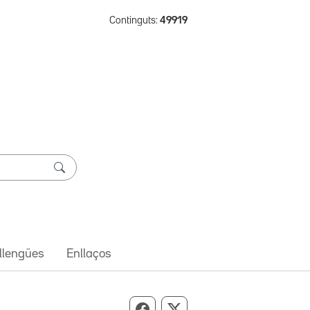
Continguts:
49919
 llengües
Enllaços