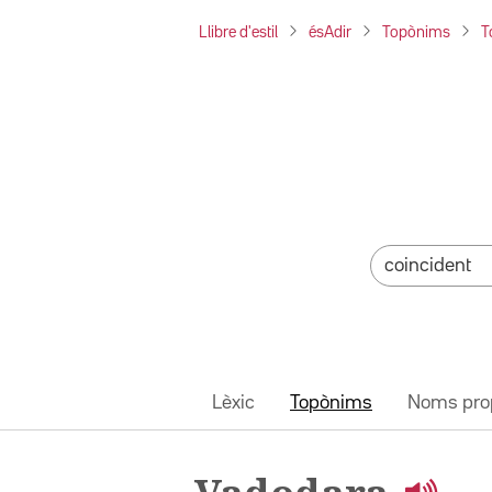
Llibre d'estil
ésAdir
Topònims
T
Lèxic
Topònims
Noms pro