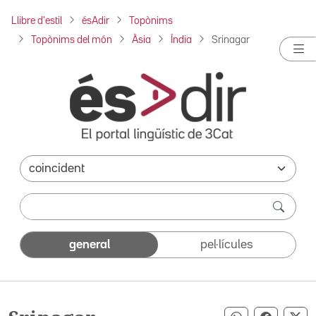
Llibre d'estil
ésAdir
Topònims
Topònims del món
Àsia
Índia
Srinagar
general
pel·lícules