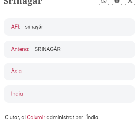
Srinagar
Compartir pe
Compart
Co
srinaɣár
AFI
:
SRINAGÀR
Antena
:
Àsia
Índia
Ciutat, al
Caixmir
administrat per l'Índia.