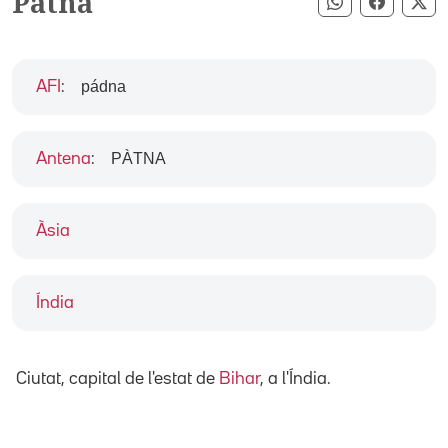
Patna
Compartir pe
Compart
Co
pádna
AFI
:
PÀTNA
Antena
:
Àsia
Índia
Ciutat, capital de l'estat de
Bihar
, a l'Índia.