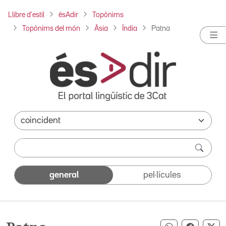
Llibre d'estil
ésAdir
Topònims
Topònims del món
Àsia
Índia
Patna
general
pel·lícules