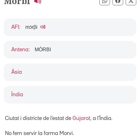
Morbi
Compartir pe
Compart
Co
mɔ́rβi
AFI
:
MÒRBI
Antena
:
Àsia
Índia
Ciutat i districte de l'estat de
Gujarat
, a l'Índia.
No fem servir la forma Morvi.