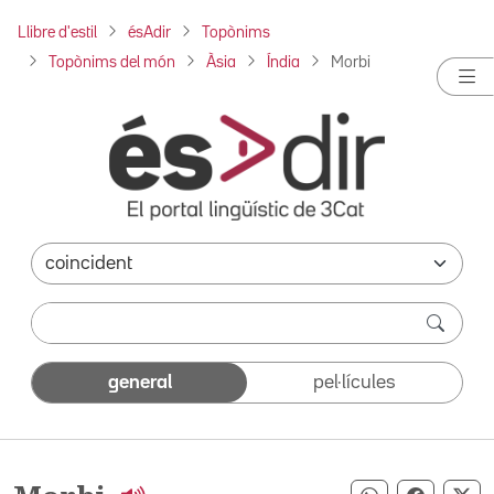
Llibre d'estil
ésAdir
Topònims
Topònims del món
Àsia
Índia
Morbi
general
pel·lícules