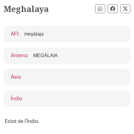
Meghalaya
Compartir pe
Compart
Co
meɣálaja
AFI
:
MEGÀLAIA
Antena
:
Àsia
Índia
Estat de l'Índia.