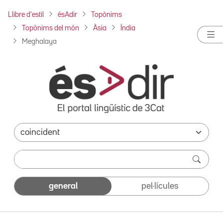
Llibre d'estil
ésAdir
Topònims
Topònims del món
Àsia
Índia
Meghalaya
general
pel·lícules