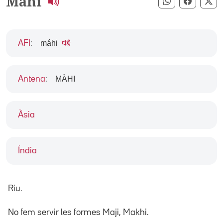
Mahi
Compartir pe
Compart
Co
máhi
AFI
:
MÀHI
Antena
:
Àsia
Índia
Riu.
No fem servir les formes Maji, Makhi.