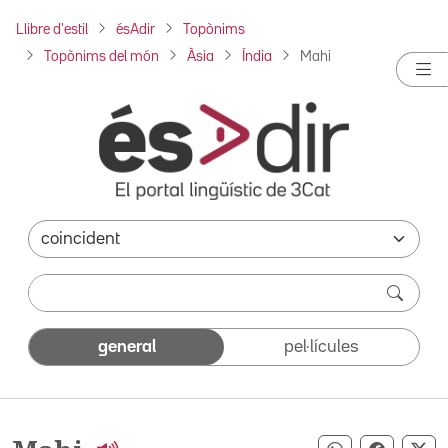
Llibre d'estil
ésAdir
Topònims
Topònims del món
Àsia
Índia
Mahi
general
pel·lícules