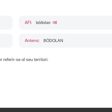
bóðolan
AFI
:
BÓDOLAN
Antena
:
r referir-se al seu territori.