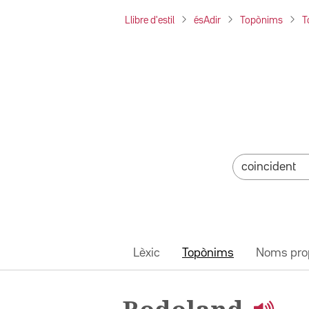
Llibre d'estil
ésAdir
Topònims
T
Lèxic
Topònims
Noms pro