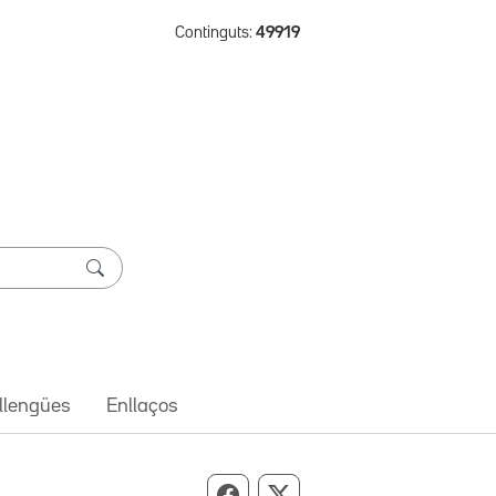
Continguts:
49919
 llengües
Enllaços