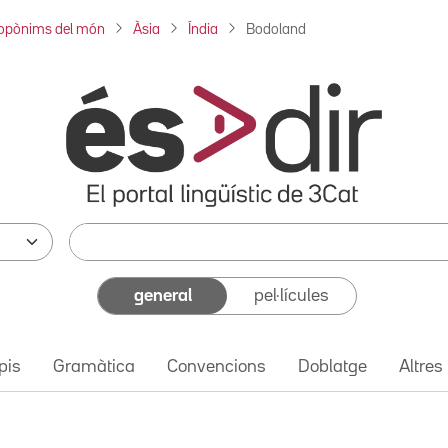
opònims del món
Àsia
Índia
Bodoland
general
pel·lícules
pis
Gramàtica
Convencions
Doblatge
Altres