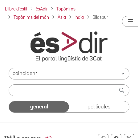
Llibre d'estil
ésAdir
Topònims
Topònims del món
Àsia
Índia
Bilaspur
general
pel·lícules