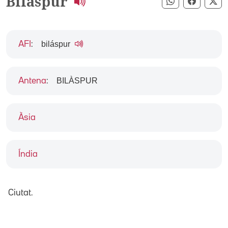
Bilaspur
Compartir pe
Compart
Co
biláspur
AFI
:
BILÀSPUR
Antena
:
Àsia
Índia
Ciutat.