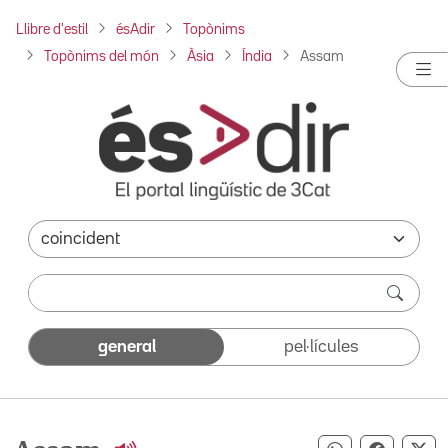
Llibre d'estil
ésAdir
Topònims
Topònims del món
Àsia
Índia
Assam
general
pel·lícules