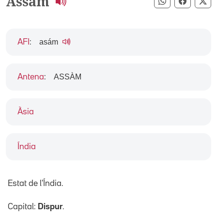
Assam
Compartir pe
Compart
Co
asám
AFI
:
ASSÀM
Antena
:
Àsia
Índia
Estat de l'Índia.
Capital:
Dispur
.