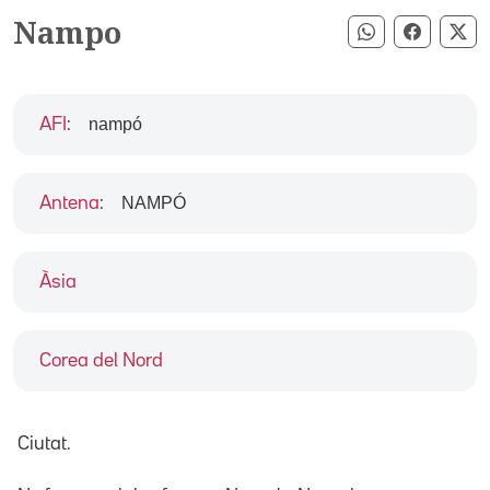
Nampo
Compartir pe
Compart
Co
nampó
AFI
:
NAMPÓ
Antena
:
Àsia
Corea del Nord
Ciutat.