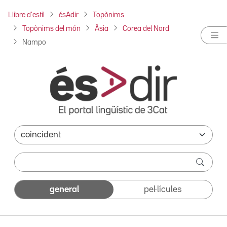
Llibre d'estil
ésAdir
Topònims
Topònims del món
Àsia
Corea del Nord
Nampo
general
pel·lícules