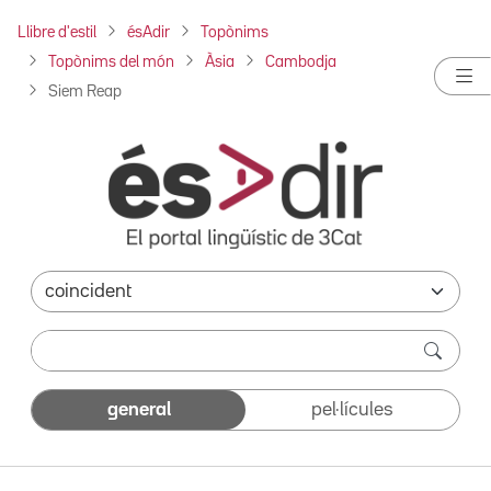
Llibre d'estil
ésAdir
Topònims
Topònims del món
Àsia
Cambodja
Siem Reap
general
pel·lícules