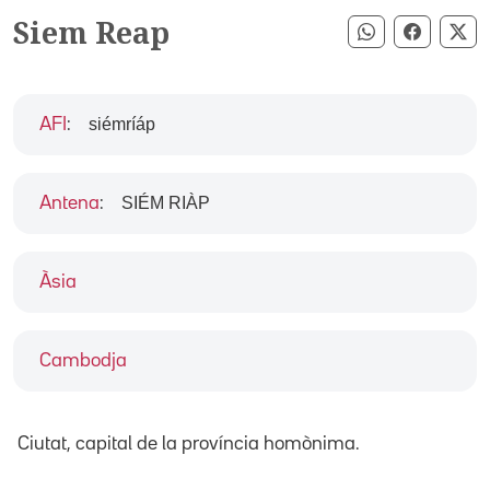
Siem Reap
Compartir pe
Compart
Co
siémríáp
AFI
:
SIÉM RIÀP
Antena
:
Àsia
Cambodja
Ciutat, capital de la província homònima.